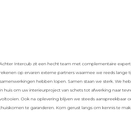
Achter Intercub zit een hecht team met complementaire expert
rekenen op ervaren
externe partners
waarmee we reeds lange t
samenwerkingen hebben lopen. Samen staan we sterk.
We hebb
in huis om uw interieurproject van schets tot afwerking naar tev
voltooien. Ook na oplevering blijven we steeds aanspreekbaa
thuiskomen te garanderen.
Kom gerust langs om kennis te mak