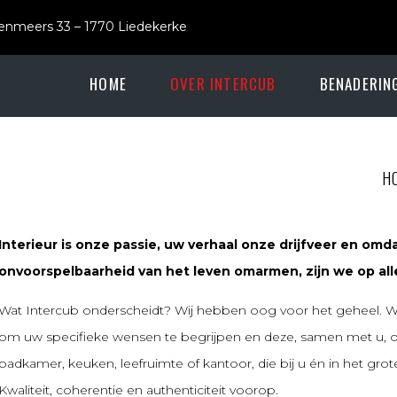
enmeers 33 – 1770 Liedekerke
HOME
OVER INTERCUB
BENADERIN
H
Interieur is onze passie, uw verhaal onze drijfveer en omd
onvoorspelbaarheid van het leven omarmen, zijn we op all
Wat Intercub onderscheidt? Wij hebben oog voor het geheel.
W
om uw specifieke wensen te begrijpen en deze, samen met u, o
badkamer, keuken, leefruimte of kantoor, die bij u én in het grote
Kwaliteit, coherentie en authenticiteit voorop.