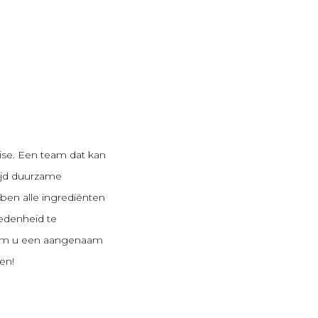
ise.
Een team dat kan
ijd duurzame
en alle ingrediënten
redenheid te
r om u een aangenaam
en!