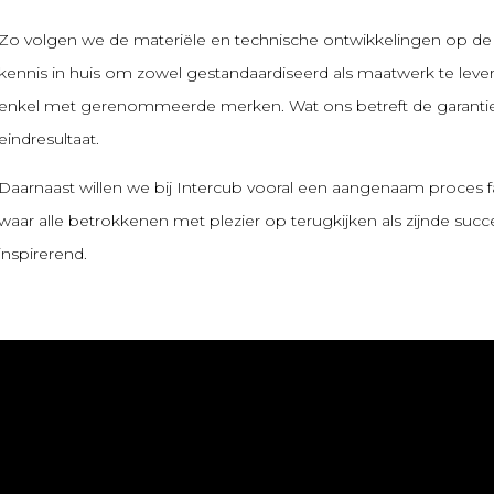
Zo volgen we de materiële en technische ontwikkelingen op d
kennis in huis om zowel gestandaardiseerd als maatwerk te lev
enkel met gerenommeerde merken. Wat ons betreft de garantie
eindresultaat.
Daarnaast willen we bij Intercub vooral een aangenaam proces fa
waar alle betrokkenen met plezier op terugkijken als zijnde succ
inspirerend.