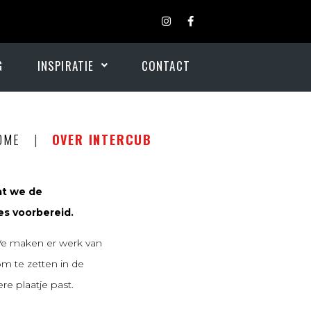
G
INSPIRATIE
CONTACT
OME
|
OVER INTERCUB
at we de
es voorbereid.
e maken er werk van
m te zetten in de
re plaatje past.