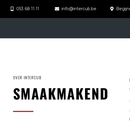
053 68 11 11
info@intercub.be
Begijn
OVER INTERCUB
SMAAKMAKEND