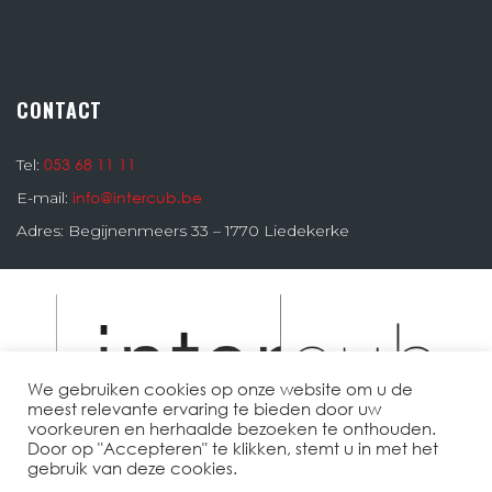
CONTACT
053 68 11 11
Tel:
info@intercub.be
E-mail:
Adres: Begijnenmeers 33 – 1770 Liedekerke
We gebruiken cookies op onze website om u de
meest relevante ervaring te bieden door uw
voorkeuren en herhaalde bezoeken te onthouden.
Door op "Accepteren" te klikken, stemt u in met het
gebruik van deze cookies.